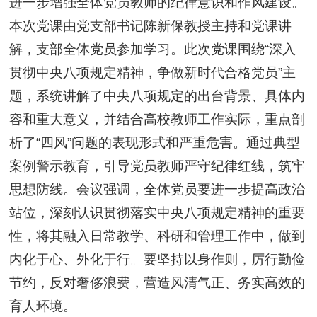
进一步增强全体党员教师的纪律意识和作风建设。
本次党课由党支部书记陈新保教授主持和党课讲
解，支部全体党员参加学习。此次党课围绕“深入
贯彻中央八项规定精神，争做新时代合格党员”主
题，系统讲解了中央八项规定的出台背景、具体内
容和重大意义，并结合高校教师工作实际，重点剖
析了“四风”问题的表现形式和严重危害。通过典型
案例警示教育，引导党员教师严守纪律红线，筑牢
思想防线。会议强调，全体党员要进一步提高政治
站位，深刻认识贯彻落实中央八项规定精神的重要
性，将其融入日常教学、科研和管理工作中，做到
内化于心、外化于行。要坚持以身作则，厉行勤俭
节约，反对奢侈浪费，营造风清气正、务实高效的
育人环境。