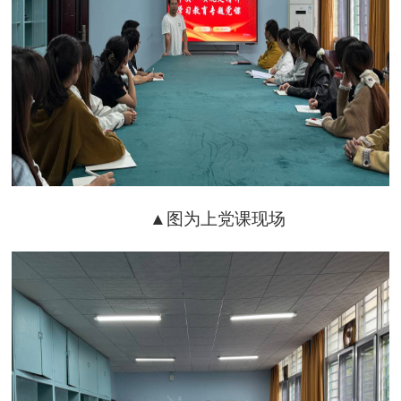
▲图为上党课现场