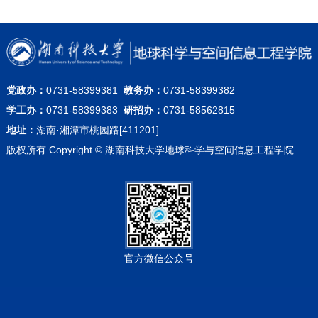
党政办：
0731-58399381
教务办：
0731-58399382
学工办：
0731-58399383
研招办：
0731-58562815
地址：
湖南·湘潭市桃园路[411201]
版权所有 Copyright © 湖南科技大学地球科学与空间信息工程学院
官方微信公众号