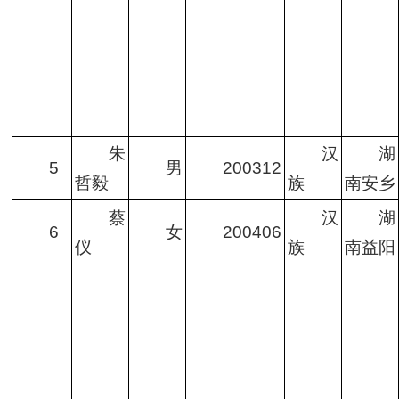
朱
汉
湖
5
男
200312
哲毅
族
南安乡
蔡
汉
湖
6
女
200406
仪
族
南益阳