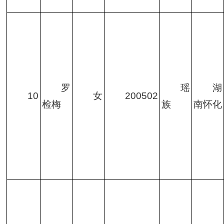
罗
瑶
湖
10
女
200502
检梅
族
南怀化