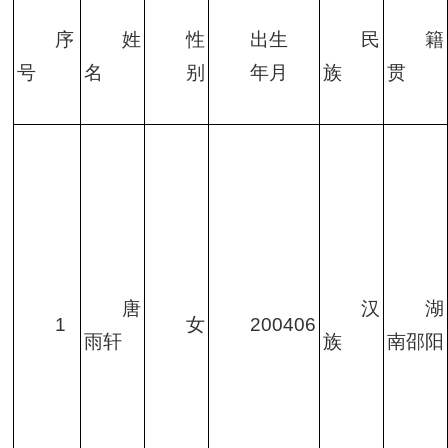
序
姓
性
出生
民
籍
号
名
别
年月
族
贯
唐
汉
湖
1
女
200406
雨轩
族
南邵阳