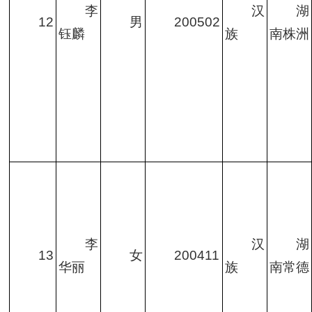
李
汉
湖
12
男
200502
钰麟
族
南株洲
李
汉
湖
13
女
200411
华丽
族
南常德