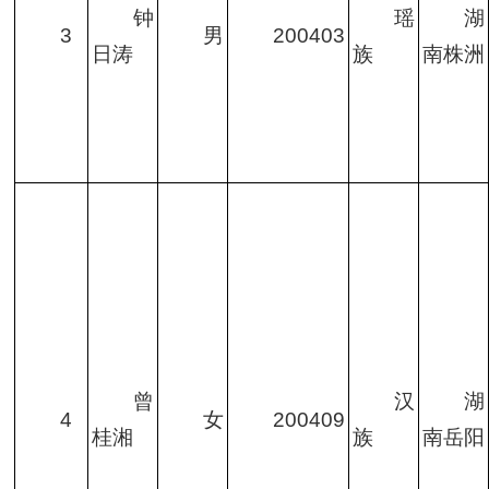
钟
瑶
湖
3
男
200403
日涛
族
南株洲
曾
汉
湖
4
女
200409
桂湘
族
南岳阳