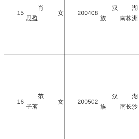
肖
汉
湖
15
女
200408
思盈
族
南株洲
范
汉
湖
16
女
200502
子茗
族
南长沙