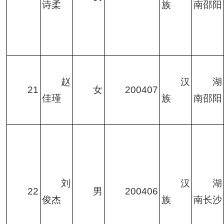
诗柔
族
南邵阳
赵
汉
湖
21
女
200407
佳瑾
族
南邵阳
刘
汉
湖
22
男
200406
俊杰
族
南长沙