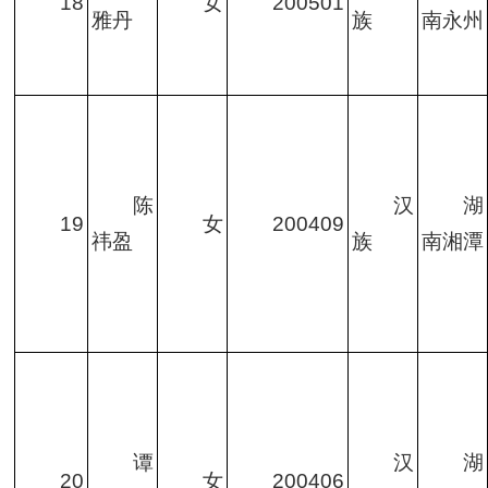
18
女
200501
雅丹
族
南永州
陈
汉
湖
19
女
200409
祎盈
族
南湘潭
谭
汉
湖
20
女
200406