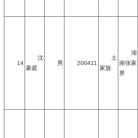
湖
沈
土
14
男
200411
南张家
豪庭
家族
界