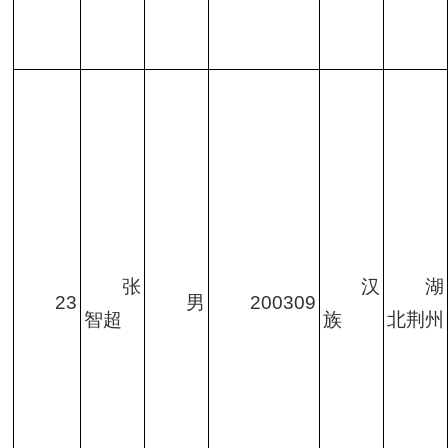
张
汉
湖
23
男
200309
智超
族
北荆州