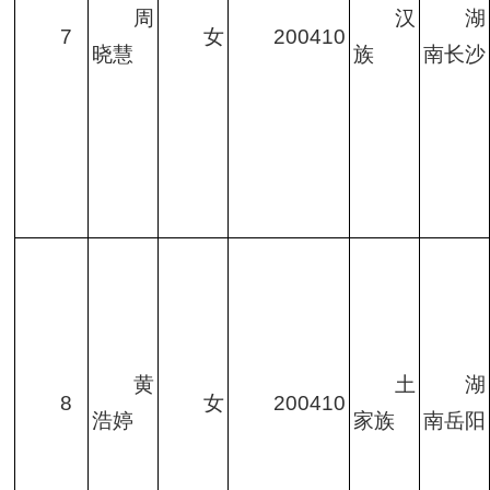
周
汉
湖
7
女
200410
晓慧
族
南长沙
黄
土
湖
8
女
200410
浩婷
家族
南岳阳