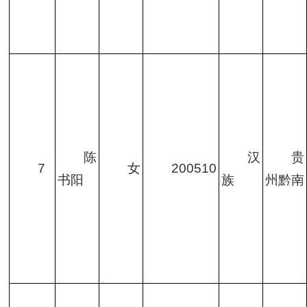
陈
汉
贵
7
女
200510
书阳
族
州黔南