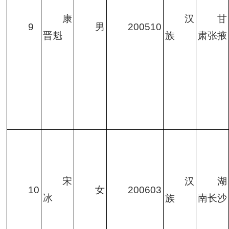
康
汉
甘
9
男
200510
晋魁
族
肃张掖
宋
汉
湖
10
女
200603
冰
族
南长沙