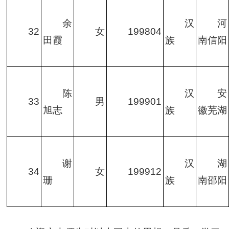
余
汉
河
32
女
199804
田霞
族
南信阳
陈
汉
安
33
男
199901
旭志
族
徽芜湖
谢
汉
湖
34
女
199912
珊
族
南邵阳