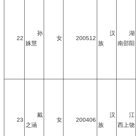
孙
汉
湖
22
女
200512
姝慧
族
南邵阳
戴
汉
江
23
女
200406
之涵
族
西上饶