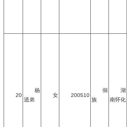
杨
侗
湖
20
女
200510
逍弟
族
南怀化