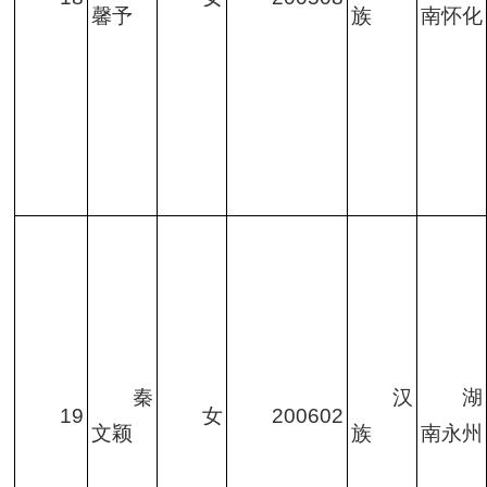
馨予
族
南怀化
秦
汉
湖
19
女
200602
文颖
族
南永州