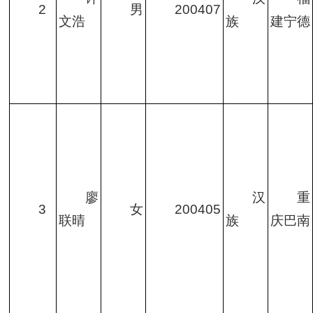
2
男
200407
文浩
族
建宁德
廖
汉
重
3
女
200405
联晴
族
庆巴南