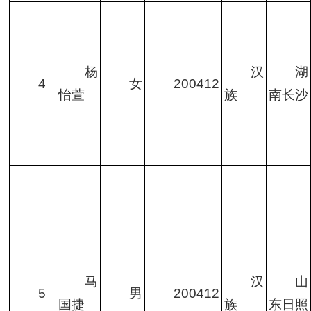
杨
汉
湖
4
女
200412
怡萱
族
南长沙
马
汉
山
5
男
200412
国捷
族
东日照