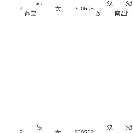
郭
汉
湖
17
女
200505
晶莹
族
南益阳
张
汉
湖
18
女
200508