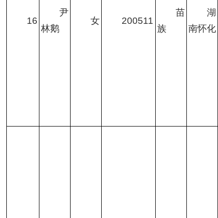
尹
苗
湖
16
女
200511
林鹅
族
南怀化