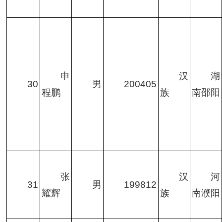
申
汉
湖
30
男
200405
程鹏
族
南邵阳
张
汉
河
31
男
199812
耀辉
族
南濮阳