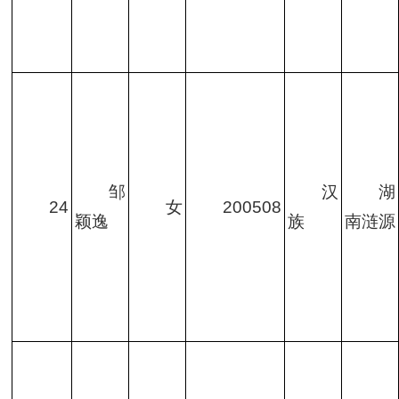
邹
汉
湖
24
女
200508
颖逸
族
南涟源