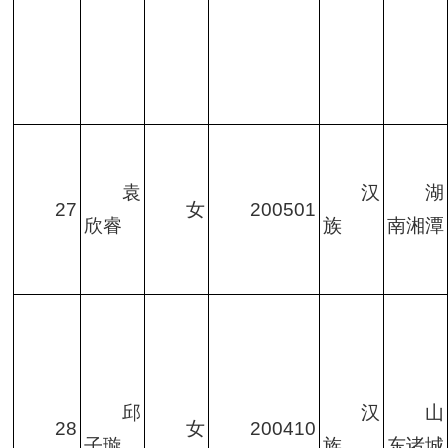
袁
汉
湖
27
女
200501
欣睿
族
南湘潭
邱
汉
山
28
女
200410
子璇
族
东诸城