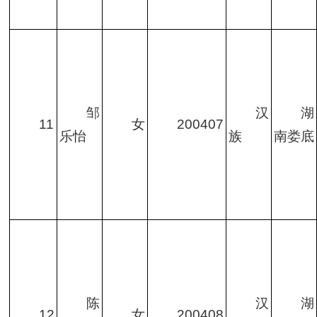
邹
汉
湖
11
女
200407
乐怡
族
南娄底
陈
汉
湖
12
女
200408