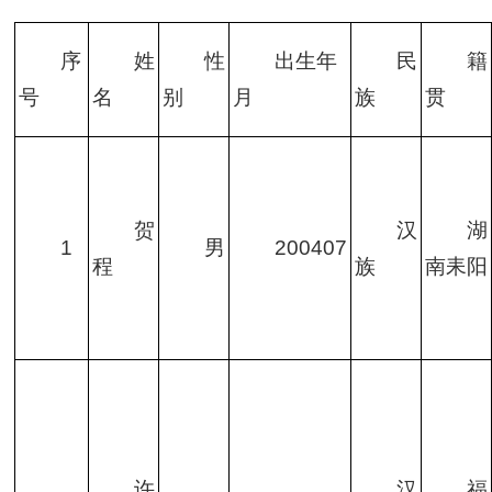
序
姓
性
出生年
民
籍
号
名
别
月
族
贯
贺
汉
湖
1
男
200407
程
族
南耒阳
许
汉
福