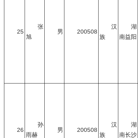
张
汉
湖
25
男
200508
旭
族
南益阳
孙
汉
湖
26
男
200508
雨赫
族
南长沙